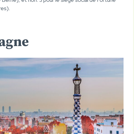
res).
pagne