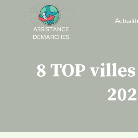
Skip
to
Actualit
content
8 TOP villes
202