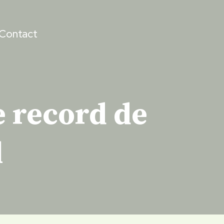
Contact
e record de
l