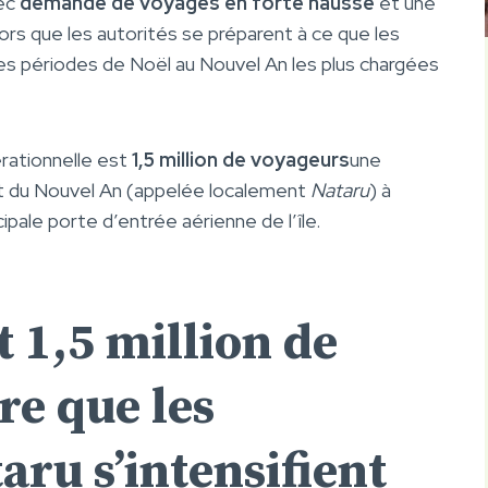
vec
demande de voyages en forte hausse
et une
alors que les autorités se préparent à ce que les
s périodes de Noël au Nouvel An les plus chargées
pérationnelle est
1,5 million de voyageurs
une
et du Nouvel An (appelée localement
Nataru
) à
cipale porte d’entrée aérienne de l’île.
t 1,5 million de
re que les
aru s’intensifient