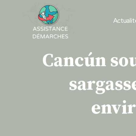
Skip
to
Actualit
content
Cancún sous
sargass
envir