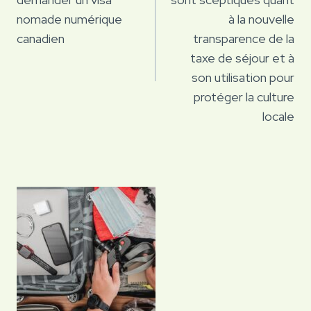
l’article
nomade numérique
à la nouvelle
canadien
transparence de la
taxe de séjour et à
son utilisation pour
protéger la culture
locale