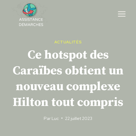
Skip
to
content
ACTUALITÉS
Ce hotspot des
Caraïbes obtient un
nouveau complexe
Hilton tout compris
Par
Luc
22 juillet 2023