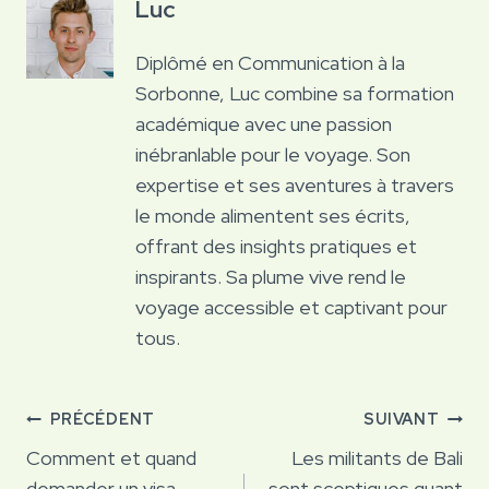
Luc
Diplômé en Communication à la
Sorbonne, Luc combine sa formation
académique avec une passion
inébranlable pour le voyage. Son
expertise et ses aventures à travers
le monde alimentent ses écrits,
offrant des insights pratiques et
inspirants. Sa plume vive rend le
voyage accessible et captivant pour
tous.
Navigation
PRÉCÉDENT
SUIVANT
de
Comment et quand
Les militants de Bali
demander un visa
sont sceptiques quant