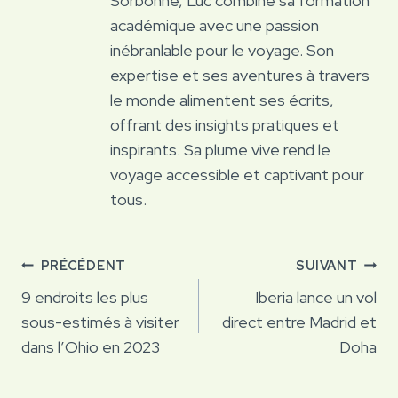
Sorbonne, Luc combine sa formation
académique avec une passion
inébranlable pour le voyage. Son
expertise et ses aventures à travers
le monde alimentent ses écrits,
offrant des insights pratiques et
inspirants. Sa plume vive rend le
voyage accessible et captivant pour
tous.
Navigation
PRÉCÉDENT
SUIVANT
de
9 endroits les plus
Iberia lance un vol
sous-estimés à visiter
direct entre Madrid et
l’article
dans l’Ohio en 2023
Doha