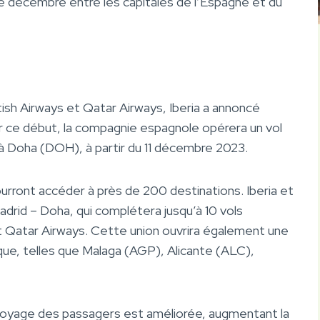
e décembre entre les capitales de l’Espagne et du
itish Airways et Qatar Airways
, Iberia a annoncé
er ce début,
la compagnie espagnole opérera un vol
à Doha (DOH), à partir du 11 décembre 2023.
ourront accéder à près de 200 destinations.
Iberia et
Madrid – Doha
, qui complétera jusqu’à 10 vols
t Qatar Airways. Cette union ouvrira également une
ique, telles que Malaga (AGP), Alicante (ALC),
de voyage des passagers est améliorée, augmentant la