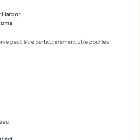
y Harbor
acoma
ve peut être particulièrement utile pour les
deau
Vinci