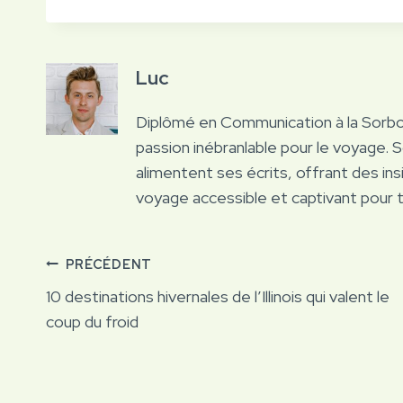
Luc
Diplômé en Communication à la Sorb
passion inébranlable pour le voyage. 
alimentent ses écrits, offrant des ins
voyage accessible et captivant pour 
Navigation
PRÉCÉDENT
10 destinations hivernales de l’Illinois qui valent le
de
coup du froid
l’article