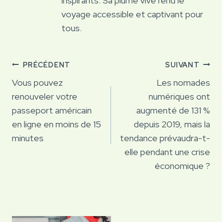
inspirants. Sa plume vive rend le
voyage accessible et captivant pour
tous.
Navigation
PRÉCÉDENT
SUIVANT
de
Vous pouvez
Les nomades
renouveler votre
numériques ont
l’article
passeport américain
augmenté de 131 %
en ligne en moins de 15
depuis 2019, mais la
minutes
tendance prévaudra-t-
elle pendant une crise
économique ?