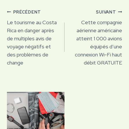
Navigation
PRÉCÉDENT
SUIVANT
de
Le tourisme au Costa
Cette compagnie
Rica en danger après
aérienne américaine
l’article
de multiples avis de
atteint 1 000 avions
voyage négatifs et
équipés d’une
des problèmes de
connexion Wi-Fi haut
change
débit GRATUITE