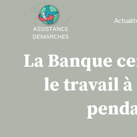
Skip
to
Actualit
content
La Banque ce
le travail 
penda