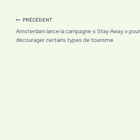
Navigation
PRÉCÉDENT
Amsterdam lance la campagne « Stay Away » pou
de
décourager certains types de tourisme
l’article