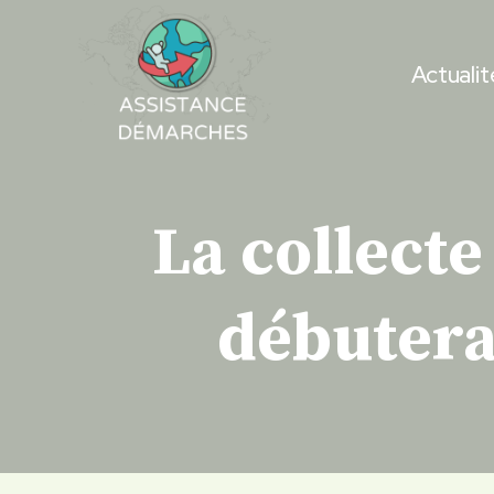
Skip
to
Actualit
content
La collect
débutera