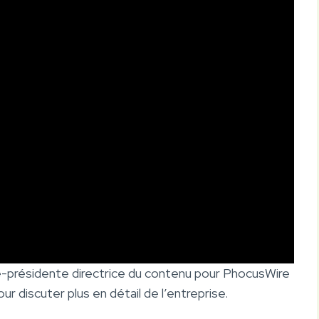
ice-présidente directrice du contenu pour PhocusWire
r discuter plus en détail de l’entreprise.