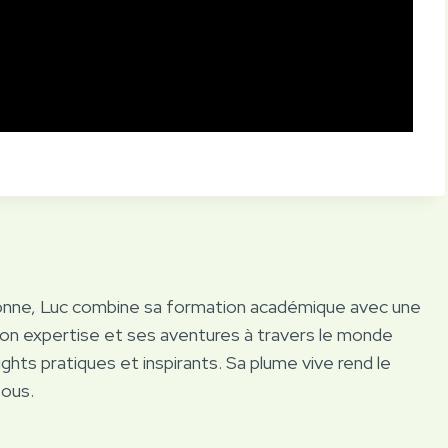
onne, Luc combine sa formation académique avec une
Son expertise et ses aventures à travers le monde
ights pratiques et inspirants. Sa plume vive rend le
tous.