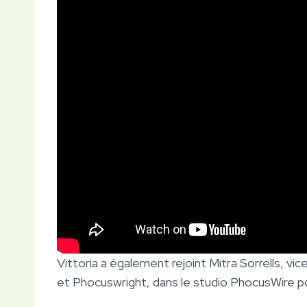
Vittoria a également rejoint Mitra Sorrells, v
et Phocuswright, dans le studio PhocusWire pou