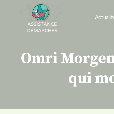
Skip
to
Actualit
content
Omri Morgens
qui mo