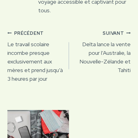
voyage accessible et captivant pour
tous.
Navigation
PRÉCÉDENT
SUIVANT
de
Le travail scolaire
Delta lance la vente
incombe presque
pour l’Australie, la
l’article
exclusivement aux
Nouvelle-Zélande et
mères et prend jusqu’à
Tahiti
3 heures par jour