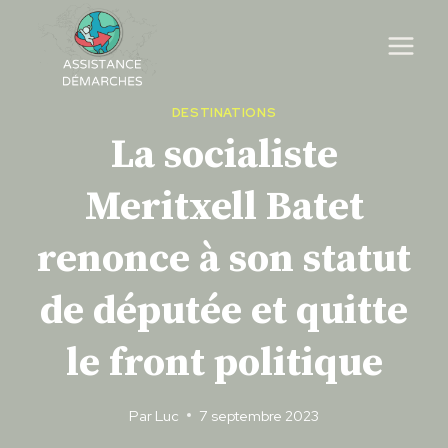
Skip
to
content
DESTINATIONS
La socialiste
Meritxell Batet
renonce à son statut
de députée et quitte
le front politique
Par
Luc
7 septembre 2023