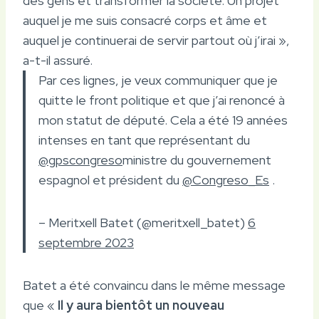
des gens et transformer la société. Un projet
auquel je me suis consacré corps et âme et
auquel je continuerai de servir partout où j’irai »,
a-t-il assuré.
Par ces lignes, je veux communiquer que je
quitte le front politique et que j’ai renoncé à
mon statut de député. Cela a été 19 années
intenses en tant que représentant du
@gpscongreso
ministre du gouvernement
espagnol et président du
@Congreso_Es
.
– Meritxell Batet (@meritxell_batet)
6
septembre 2023
Batet a été convaincu dans le même message
que «
Il y aura bientôt un nouveau