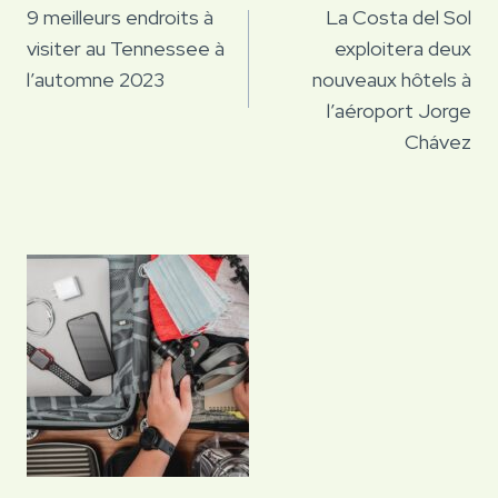
de
9 meilleurs endroits à
La Costa del Sol
visiter au Tennessee à
exploitera deux
l’article
l’automne 2023
nouveaux hôtels à
l’aéroport Jorge
Chávez