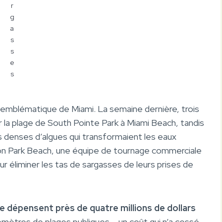
r
g
a
s
s
e
s
al emblématique de Miami. La semaine dernière, trois
r la plage de South Pointe Park à Miami Beach, tandis
s denses d’algues qui transformaient les eaux
ndon Park Beach, une équipe de tournage commerciale
r éliminer les tas de sargasses de leurs prises de
 dépensent près de quatre millions de dollars
lomètres de plages publiques – un coût qui n’a cessé