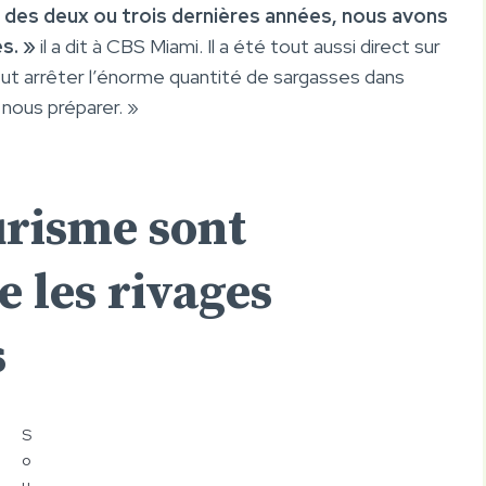
rs des deux ou trois dernières années, nous avons
s. »
il a dit à CBS Miami. Il a été tout aussi direct sur
peut arrêter l’énorme quantité de sargasses dans
 nous préparer. »
urisme sont
 les rivages
s
S
o
u