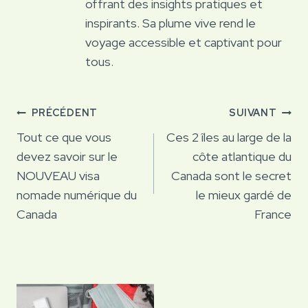
offrant des insights pratiques et
inspirants. Sa plume vive rend le
voyage accessible et captivant pour
tous.
Navigation
PRÉCÉDENT
SUIVANT
de
Tout ce que vous
Ces 2 îles au large de la
devez savoir sur le
côte atlantique du
l’article
NOUVEAU visa
Canada sont le secret
nomade numérique du
le mieux gardé de
Canada
France