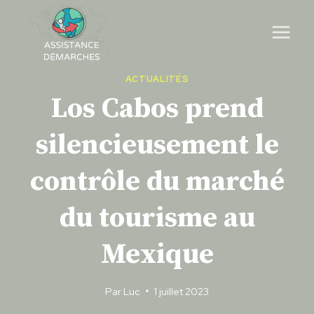
Skip
to
content
ACTUALITÉS
Los Cabos prend
silencieusement le
contrôle du marché
du tourisme au
Mexique
Par
Luc
1 juillet 2023