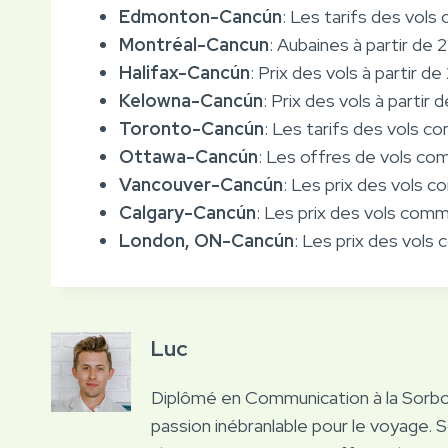
Edmonton-Cancún
: Les tarifs des vol
Montréal-Cancun
: Aubaines à partir de 2
Halifax-Cancún
: Prix des vols à partir d
Kelowna-Cancún
: Prix des vols à partir
Toronto-Cancún
: Les tarifs des vols co
Ottawa-Cancún
: Les offres de vols com
Vancouver-Cancún
: Les prix des vols 
Calgary-Cancún
: Les prix des vols com
London, ON-Cancún
: Les prix des vol
Luc
Diplômé en Communication à la Sorb
passion inébranlable pour le voyage. 