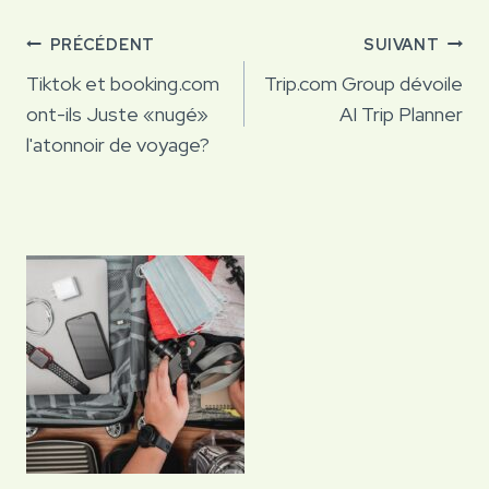
Navigation
PRÉCÉDENT
SUIVANT
de
Tiktok et booking.com
Trip.com Group dévoile
ont-ils Juste «nugé»
AI Trip Planner
l’article
l'atonnoir de voyage?