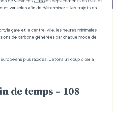
ation de vacances
Omio
les déplacements en train et
urs variables afin de déterminer si les trajets en
rt/la gare et le centre-ville, les heures minimales
issions de carbone générées par chaque mode de
s européens plus rapides. Jetons un coup d’œil à
ain de temps – 108