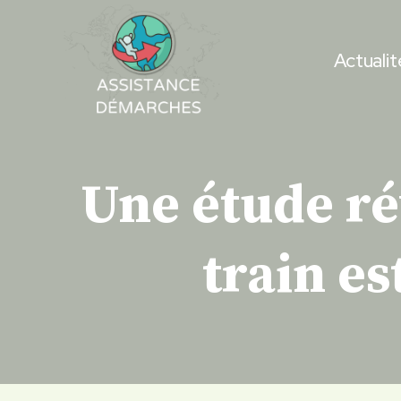
Skip
to
Actualit
content
Une étude ré
train es