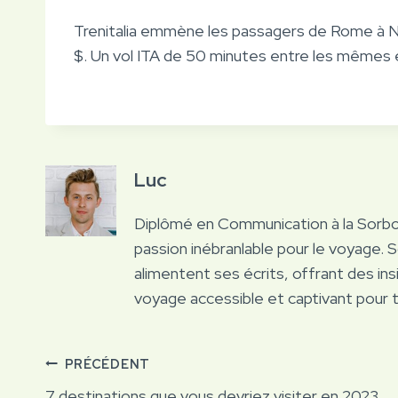
Trenitalia emmène les passagers de Rome à N
$. Un vol ITA de 50 minutes entre les mêmes 
Luc
Diplômé en Communication à la Sorb
passion inébranlable pour le voyage. 
alimentent ses écrits, offrant des ins
voyage accessible et captivant pour 
Navigation
PRÉCÉDENT
7 destinations que vous devriez visiter en 2023,