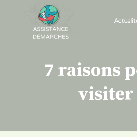
Skip
to
Actualit
content
7 raisons 
visiter