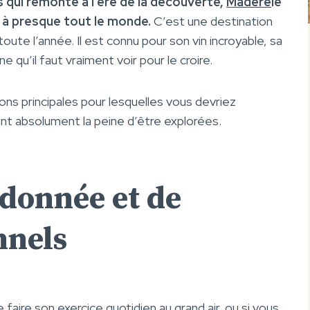
es qui remonte à l’ère de la découverte,
Madère
le
r à presque tout le monde.
C’est une destination
oute l’année. Il est connu pour son vin incroyable, sa
e qu’il faut vraiment voir pour le croire.
sons principales pour lesquelles vous devriez
ent absolument la peine d’être explorées.
ndonnée et de
nnels
aire son exercice quotidien au grand air, ou si vous