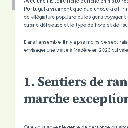
Avec une histoire riche et riche en histoir
Portugal a vraiment quelque chose à offri
de villégiature populaire où les gens voyagent t
cuisine délicieuse et le type de flore et de faun
Dans l’ensemble, il n’y a pas moins de sept rai
envisager une visite à Madère en 2023 qui val
1. Sentiers de ra
marche exceptio
Que vous soyez le genre de personne qui aime f