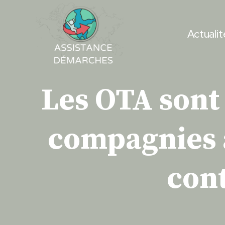
Skip
to
Actualit
content
Les OTA sont 
compagnies 
cont